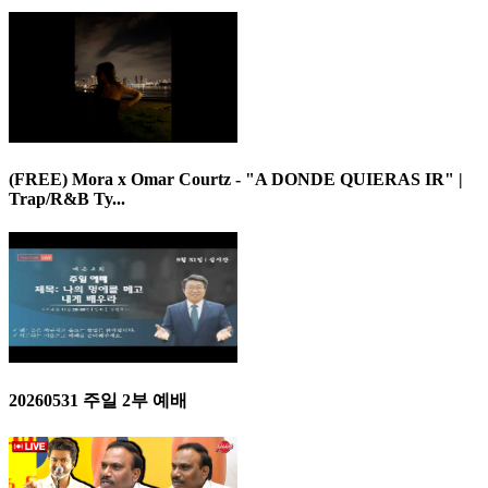
(FREE) Mora x Omar Courtz - "A DONDE QUIERAS IR" |
Trap/R&B Ty...
20260531 주일 2부 예배