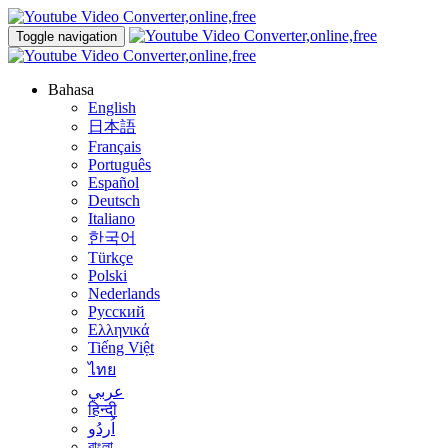
Toggle navigation
Bahasa
English
日本語
Français
Português
Español
Deutsch
Italiano
한국어
Türkçe
Polski
Nederlands
Русский
Ελληνικά
Tiếng Việt
ไทย
عربي
हिन्दी
اُردُو
বাংলা